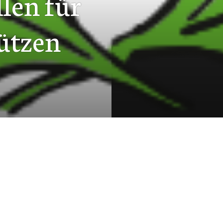
len für
hützen
Suchen
SUCHE