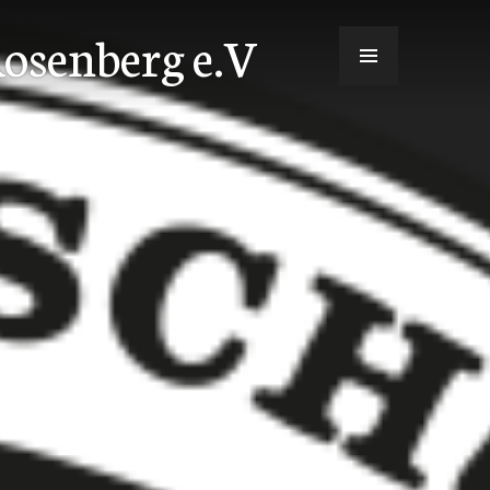
osenberg e.V
MENÜ