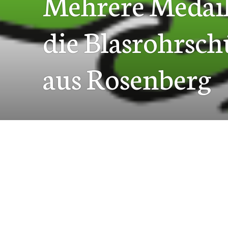
Mehrere Medail
die Blasrohrsc
aus Rosenberg