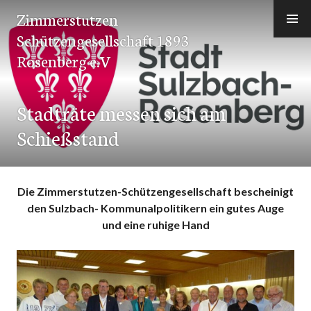
Zum
Zimmerstutzen
Inhalt
Schützengesellschaft 1893
springen
Rosenberg e.V
Stadträte messen sich am
Schießstand
Die Zimmerstutzen-Schützengesellschaft bescheinigt
den Sulzbach- Kommunalpolitikern ein gutes Auge
und eine ruhige Hand