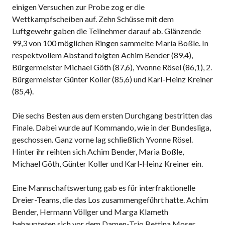
einigen Versuchen zur Probe zog er die
Wettkampfscheiben auf. Zehn Schüsse mit dem
Luftgewehr gaben die Teilnehmer darauf ab. Glänzende
99,3 von 100 möglichen Ringen sammelte Maria Boßle. In
respektvollem Abstand folgten Achim Bender (89,4),
Bürgermeister Michael Göth (87,6), Yvonne Rösel (86,1), 2.
Bürgermeister Günter Koller (85,6) und Karl-Heinz Kreiner
(85,4).
Die sechs Besten aus dem ersten Durchgang bestritten das
Finale. Dabei wurde auf Kommando, wie in der Bundesliga,
geschossen. Ganz vorne lag schließlich Yvonne Rösel.
Hinter ihr reihten sich Achim Bender, Maria Boßle,
Michael Göth, Günter Koller und Karl-Heinz Kreiner ein.
Eine Mannschaftswertung gab es für interfraktionelle
Dreier-Teams, die das Los zusammengeführt hatte. Achim
Bender, Hermann Völlger und Marga Klameth
behaupteten sich vor dem Damen-Trio Bettina Moser,