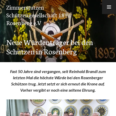
Zum
Zimmerstutzen
Inhalt
Schützengesellschaft 1893
springen
Rosenberg e.V
Neue Würdenträger bei den
Schützen in Rosenberg
Fast 50 Jahre sind vergangen, seit Reinhold Brandl zum
letzten Mal die höchste Würde bei den Rosenberger
Schützen trug. Jetzt setzt er sich erneut die Krone auf.
Vorher vergibt er noch eine seltene Ehrung.