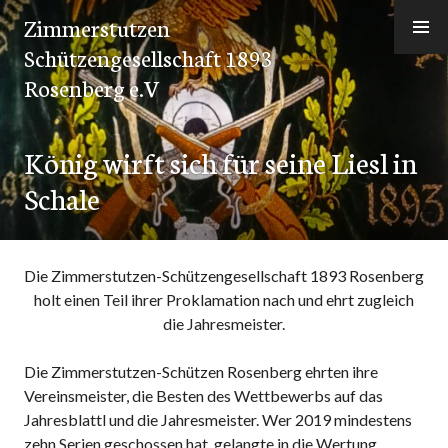
Zum
Zimmerstutzen
Inhalt
Schützengesellschaft 1893
springen
Rosenberg e.V
König wirft sich für seine Liesl in
Schale
Die Zimmerstutzen-Schützengesellschaft 1893 Rosenberg
holt einen Teil ihrer Proklamation nach und ehrt zugleich
die Jahresmeister.
Die Zimmerstutzen-Schützen Rosenberg ehrten ihre
Vereinsmeister, die Besten des Wettbewerbs auf das
Jahresblattl und die Jahresmeister. Wer 2019 mindestens
zehn Serien geschossen hat, gelangte in die Wertung.