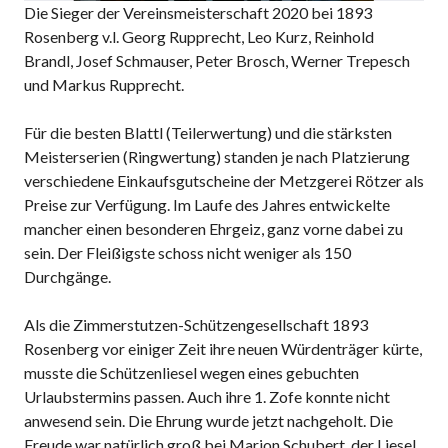
Die Sieger der Vereinsmeisterschaft 2020 bei 1893
Rosenberg v.l. Georg Rupprecht, Leo Kurz, Reinhold
Brandl, Josef Schmauser, Peter Brosch, Werner Trepesch
und Markus Rupprecht.
Für die besten Blattl (Teilerwertung) und die stärksten
Meisterserien (Ringwertung) standen je nach Platzierung
verschiedene Einkaufsgutscheine der Metzgerei Rötzer als
Preise zur Verfügung. Im Laufe des Jahres entwickelte
mancher einen besonderen Ehrgeiz, ganz vorne dabei zu
sein. Der Fleißigste schoss nicht weniger als 150
Durchgänge.
Als die Zimmerstutzen-Schützengesellschaft 1893
Rosenberg vor einiger Zeit ihre neuen Würdenträger kürte,
musste die Schützenliesel wegen eines gebuchten
Urlaubstermins passen. Auch ihre 1. Zofe konnte nicht
anwesend sein. Die Ehrung wurde jetzt nachgeholt. Die
Freude war natürlich groß bei Marion Schubert, der Liesel